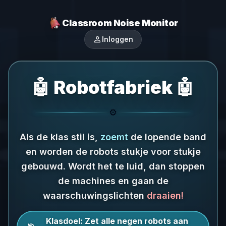
Classroom Noise Monitor
person
Inloggen
🤖 Robotfabriek 🤖
⚙️
Als de klas stil is,
zoemt
de lopende band
en worden de robots stukje voor stukje
gebouwd.
Wordt het te luid, dan stoppen
de machines en gaan de
waarschuwingslichten
draaien!
Klasdoel:
Zet alle negen robots aan