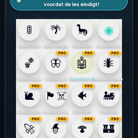
🎯
voordat de les eindigt!
🚦
🌴
🦕
◉
Stoplichten
Stille Jungle
Dinovallei
Focusmodus
PRO
PRO
PRO
🤖
🏀
🦋
🐜
Stuiterballen
Vlindertuin
Robotfabriek
Mierenkolonie
PRO
PRO
PRO
PRO
🐌
🏴‍☠️
🐠
🚂
Slakkenrace
Piratenschat
Koraalrif
Treinreis
PRO
PRO
PRO
PRO
🚀
🧙
🍄
🏰