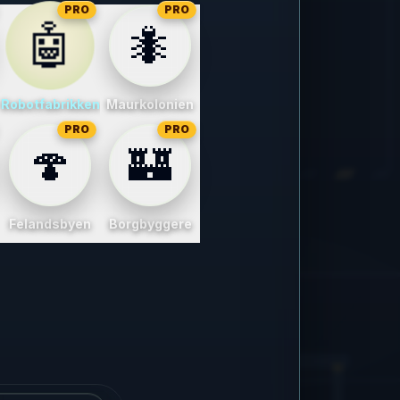
PRO
PRO
🤖
🐜
en
Robotfabrikken
Maurkolonien
PRO
PRO
🍄
🏰
en
Felandsbyen
Borgbyggere