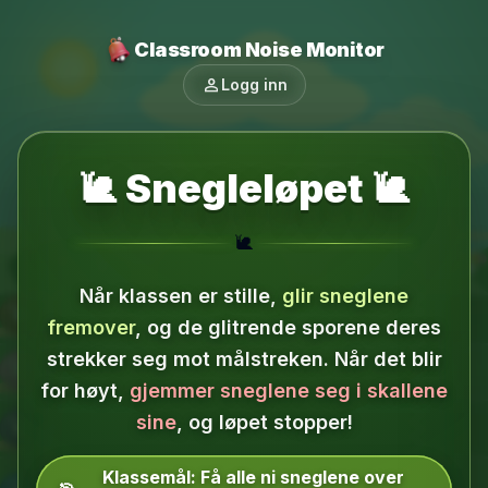
Classroom Noise Monitor
person
Logg inn
🐌 Snegleløpet 🐌
🐌
Når klassen er stille,
glir sneglene
9
fremover
, og de glitrende sporene deres
strekker seg mot målstreken.
Når det blir
8
for høyt,
gjemmer sneglene seg i skallene
sine
, og løpet stopper!
7
Klassemål:
Få alle ni sneglene over