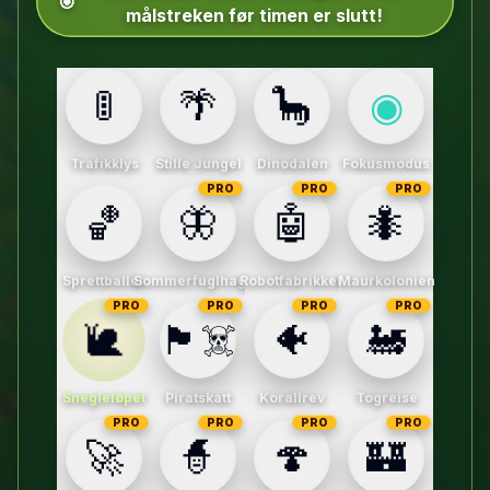
🎯
6
målstreken før timen er slutt!
5
🚦
🌴
🦕
◉
4
Trafikklys
Stille Jungel
Dinodalen
Fokusmodus
PRO
PRO
PRO
🏀
🦋
🤖
🐜
3
Sprettballer
Sommerfuglhagen
Robotfabrikken
Maurkolonien
PRO
PRO
PRO
PRO
2
🐌
🏴‍☠️
🐠
🚂
Snegleløpet
Piratskatt
Korallrev
Togreise
1
PRO
PRO
PRO
PRO
🚀
🧙
🍄
🏰