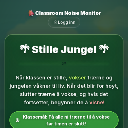
Classroom Noise Monitor
person
Logg inn
🌴 Stille Jungel 🌴
🌱
Når klassen er stille,
vokser
trærne og
jungelen våkner til liv.
Når det blir for høyt,
slutter trærne å vokse, og hvis det
fortsetter, begynner de å
visne!
Klassemål:
Få alle ni trærne til å vokse
🎯
før timen er slutt!