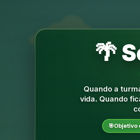
🌴 S
Quando a turma
vida.
Quando fic
c
🎯
Objetivo 