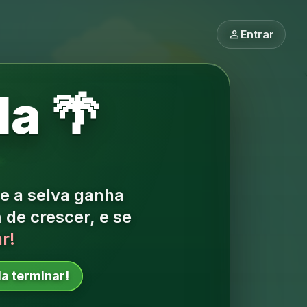
person
Entrar
la 🌴
e a selva ganha
de crescer, e se
r!
la terminar!