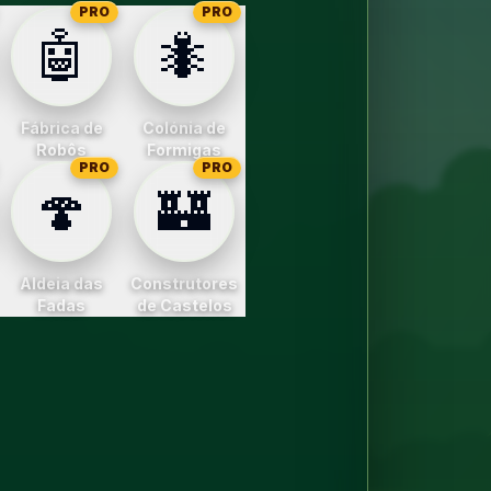
PRO
PRO
🤖
🐜
Fábrica de
Colónia de
Robôs
Formigas
PRO
PRO
🍄
🏰
Aldeia das
Construtores
Fadas
de Castelos