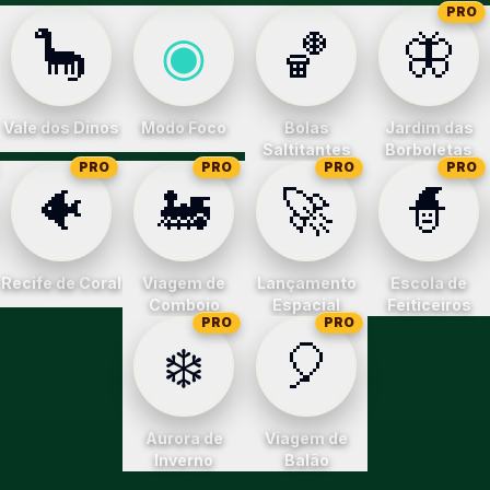
PRO
🦕
◉
🏀
🦋
Vale dos Dinos
Modo Foco
Bolas
Jardim das
Saltitantes
Borboletas
PRO
PRO
PRO
PRO
🐠
🚂
🚀
🧙
Recife de Coral
Viagem de
Lançamento
Escola de
Comboio
Espacial
Feiticeiros
PRO
PRO
❄️
🎈
Aurora de
Viagem de
Inverno
Balão