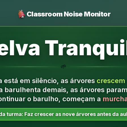
Classroom Noise Monitor
elva Tranqui
🌱
 está em silêncio, as árvores
crescem
a barulhenta demais, as árvores param 
ontinuar o barulho, começam a
murcha
da turma:
Faz crescer as nove árvores antes da au