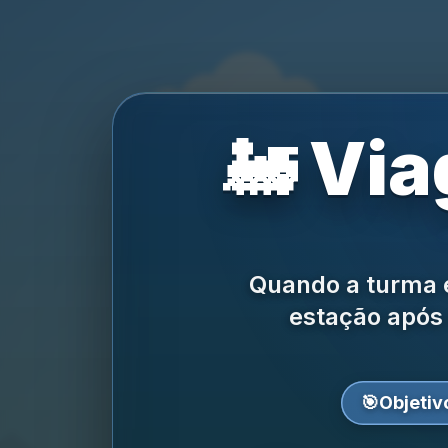
🚂 Vi
Quando a turma e
estação após
🎯
Objetiv