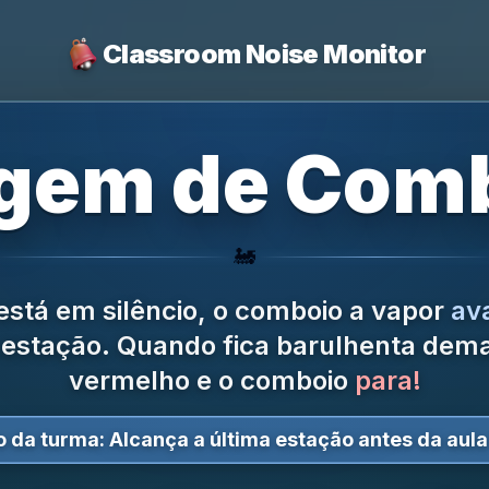
Classroom Noise Monitor
agem de Comb
🚂
stá em silêncio, o comboio a vapor
av
 estação.
Quando fica barulhenta demais
vermelho e o comboio
para!
o da turma:
Alcança a última estação antes da aula