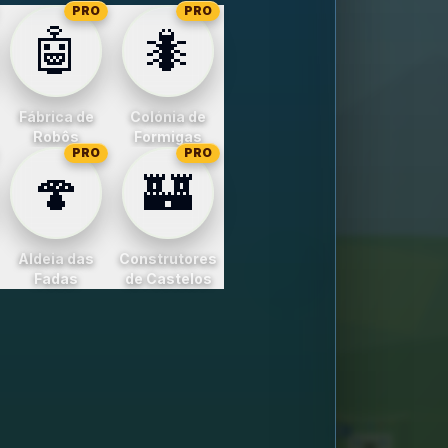
PRO
PRO
🤖
🐜
Fábrica de
Colónia de
Robôs
Formigas
PRO
PRO
🍄
🏰
Aldeia das
Construtores
Fadas
de Castelos
7
8
9