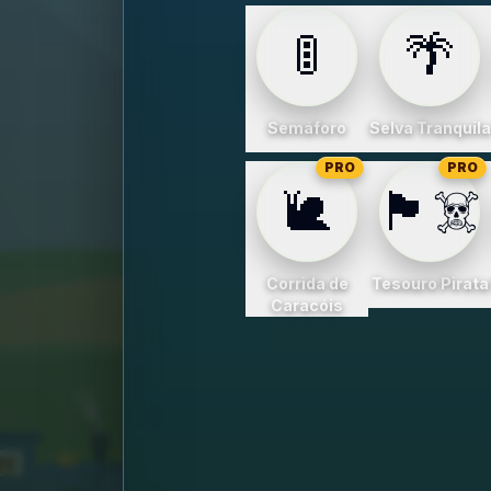
🚦
🌴
Semáforo
Selva Tranquila
PRO
PRO
🐌
🏴‍☠️
Corrida de
Tesouro Pirata
Caracóis
1
2