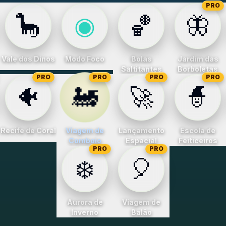
PRO
🦕
◉
🏀
🦋
Vale dos Dinos
Modo Foco
Bolas
Jardim das
Saltitantes
Borboletas
PRO
PRO
PRO
PRO
🚂
🐠
🚀
🧙
Recife de Coral
Viagem de
Lançamento
Escola de
Comboio
Espacial
Feiticeiros
PRO
PRO
❄️
🎈
Aurora de
Viagem de
Inverno
Balão
3
4
5
6