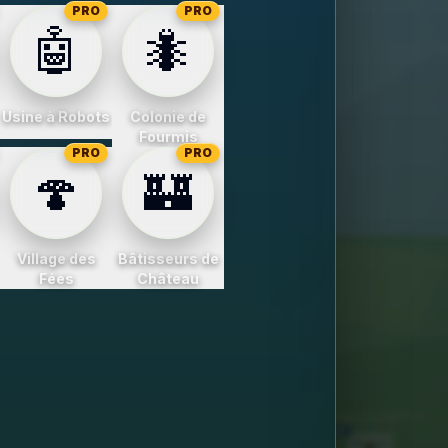
PRO
PRO
🤖
🐜
Usine à Robots
Colonie de
Fourmis
PRO
PRO
🍄
🏰
Village des
Bâtisseurs de
Fées
Château
7
8
9