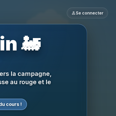
person
Se connecter
in 🚂
ers la campagne,
sse au rouge et le
du cours !