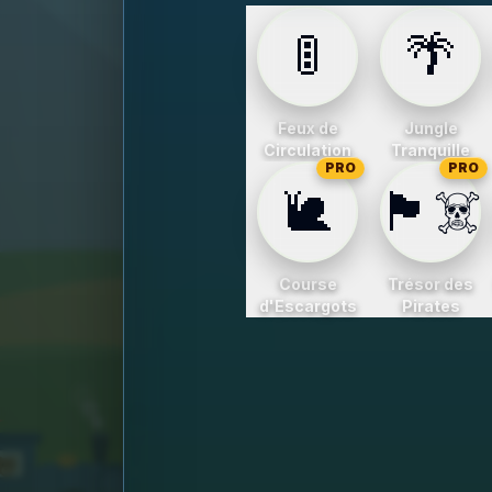
🚦
🌴
Feux de
Jungle
Circulation
Tranquille
PRO
PRO
🐌
🏴‍☠️
Course
Trésor des
d'Escargots
Pirates
1
2