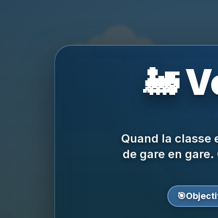
🚂 V
Quand la classe e
de gare en gare.
🎯
Objectif