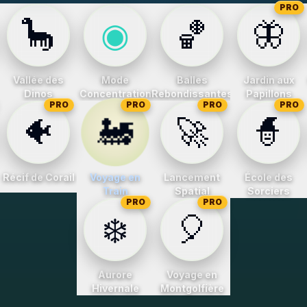
PRO
🦕
◉
🏀
🦋
Vallée des
Mode
Balles
Jardin aux
Dinos
Concentration
Rebondissantes
Papillons
PRO
PRO
PRO
PRO
🚂
🐠
🚀
🧙
Récif de Corail
Voyage en
Lancement
École des
Train
Spatial
Sorciers
PRO
PRO
❄️
🎈
Aurore
Voyage en
Hivernale
Montgolfière
3
4
5
6