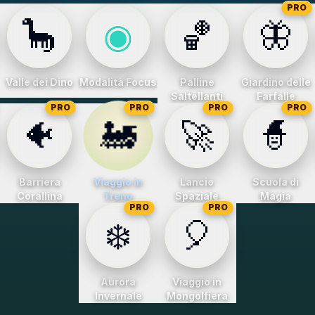
PRO
🦕
◉
🏀
🦋
Valle dei Dino
Modalità Focus
Palline
Giardino delle
Saltellanti
Farfalle
PRO
PRO
PRO
PRO
🚂
🐠
🚀
🧙
Barriera
Viaggio in
Lancio
Scuola di
Corallina
Treno
Spaziale
Magia
PRO
PRO
❄️
🎈
Aurora
Viaggio in
Invernale
Mongolfiera
3
4
5
6