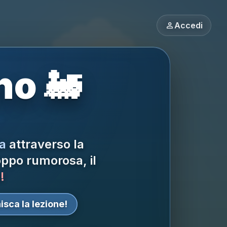
person
Accedi
no 🚂
a
attraverso la
ppo rumorosa, il
!
isca la lezione!