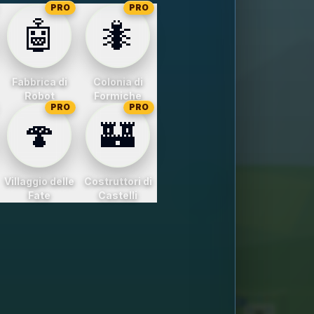
PRO
PRO
🤖
🐜
Fabbrica di
Colonia di
Robot
Formiche
PRO
PRO
🍄
🏰
Villaggio delle
Costruttori di
Fate
Castelli
7
8
9