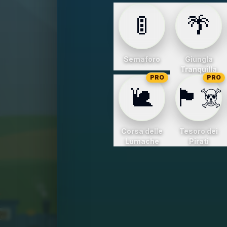
🚦
🌴
Semaforo
Giungla
Tranquilla
PRO
PRO
🐌
🏴‍☠️
Corsa delle
Tesoro dei
Lumache
Pirati
1
2