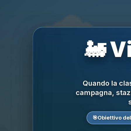
🚂 V
Quando la clas
campagna, stazi
🎯
Obiettivo del