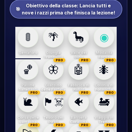
Obiettivo della classe:
Lancia tutti e
🎯
nove i razzi prima che finisca la lezione!
🚦
🌴
🦕
◉
Semaforo
Giungla
Valle dei
Modalità
Tranquilla
Dino
Focus
PRO
PRO
PRO
🏀
🦋
🤖
🐜
Palline
Giardino
Fabbrica di
Colonia di
Saltellanti
delle Farfalle
Robot
Formiche
PRO
PRO
PRO
PRO
🐌
🏴‍☠️
🐠
🚂
Corsa delle
Tesoro dei
Barriera
Viaggio in
Lumache
Pirati
Corallina
Treno
PRO
PRO
PRO
PRO