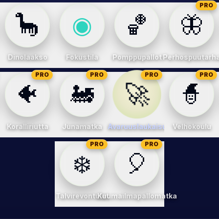
PRO
🦕
◉
🏀
🦋
Dinolaakso
Fokustila
Pomppupallot
Perhospuutarh
PRO
PRO
PRO
PRO
🚀
🐠
🚂
🧙
Koralliriutta
Junamatka
Avaruuslaukaisu
Velhokoulu
PRO
PRO
❄️
🎈
Talvirevontulet
Kuumailmapallomatka