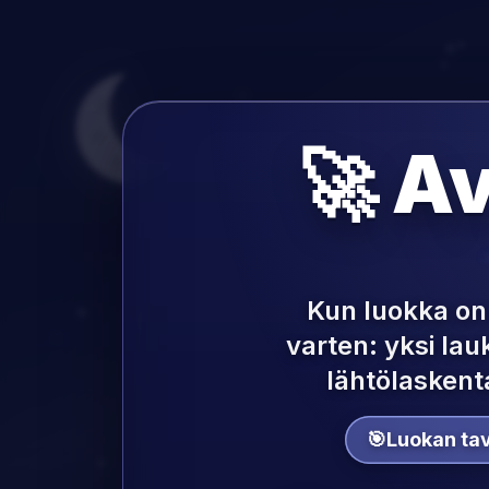
🚀 A
Kun luokka on 
varten: yksi lau
lähtölaskent
🎯
Luokan tav