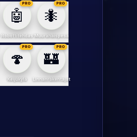
PRO
PRO
🤖
🐜
a
Robottitehdas
Muurahaispesä
PRO
PRO
🍄
🏰
Keijukylä
Linnanrakentajat