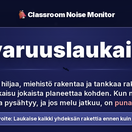
Classroom Noise Monitor
varuuslaukai
🛰️
hiljaa, miehistö rakentaa ja tankkaa ra
kaisu jokaista planeettaa kohden.
Kun m
a pysähtyy, ja jos melu jatkuu, on
puna
oite:
Laukaise kaikki yhdeksän rakettia ennen kuin 