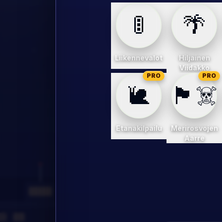
🚦
🌴
Liikennevalot
Hiljainen
Viidakko
PRO
PRO
🐌
🏴‍☠️
Etanakilpailu
Merirosvojen
Aarre