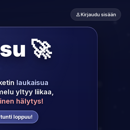
person
Kirjaudu sisään
su 🚀
ketin
laukaisua
elu yltyy liikaa,
inen hälytys!
tunti loppuu!