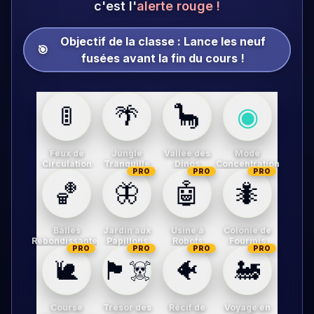
c'est l'
alerte rouge !
Objectif de la classe :
Lance les neuf
🎯
fusées avant la fin du cours !
🚦
🌴
🦕
◉
Feux de
Jungle
Vallée des
Mode
Circulation
Tranquille
Dinos
Concentration
PRO
PRO
PRO
🏀
🦋
🤖
🐜
Balles
Jardin aux
Usine à
Colonie de
Rebondissantes
Papillons
Robots
Fourmis
PRO
PRO
PRO
PRO
🐌
🏴‍☠️
🐠
🚂
Course
Trésor des
Récif de
Voyage en