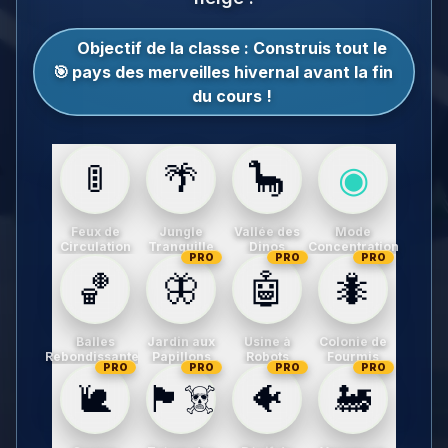
Objectif de la classe :
Construis tout le
🎯
pays des merveilles hivernal avant la fin
du cours !
🚦
🌴
🦕
◉
Feux de
Jungle
Vallée des
Mode
Circulation
Tranquille
Dinos
Concentration
PRO
PRO
PRO
🏀
🦋
🤖
🐜
Balles
Jardin aux
Usine à
Colonie de
Rebondissantes
Papillons
Robots
Fourmis
PRO
PRO
PRO
PRO
🐌
🏴‍☠️
🐠
🚂