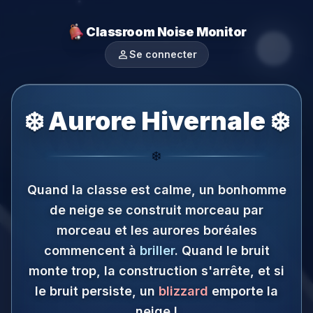
Classroom Noise Monitor
person
Se connecter
❄️ Aurore Hivernale ❄️
❄️
Quand la classe est calme, un bonhomme
de neige se construit morceau par
morceau et les aurores boréales
commencent à
briller
.
Quand le bruit
monte trop, la construction s'arrête, et si
le bruit persiste, un
blizzard
emporte la
neige !