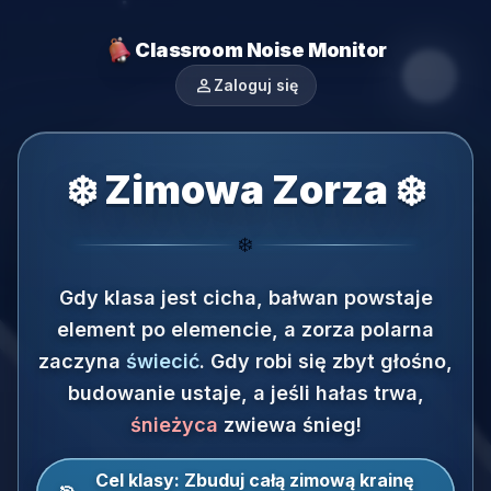
Classroom Noise Monitor
person
Zaloguj się
❄️ Zimowa Zorza ❄️
❄️
Gdy klasa jest cicha, bałwan powstaje
element po elemencie, a zorza polarna
zaczyna
świecić
.
Gdy robi się zbyt głośno,
budowanie ustaje, a jeśli hałas trwa,
śnieżyca
zwiewa śnieg!
Cel klasy:
Zbuduj całą zimową krainę