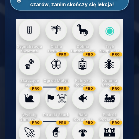
🎯
czarów, zanim skończy się lekcja!
🚦
🌴
🦕
◉
Sygnalizacja
Cicha
Dolina
Tryb
Świetlna
Dżungla
Dinozaurów
Skupienia
PRO
PRO
PRO
🏀
🦋
🤖
🐜
Skaczące
Ogród Motyli
Fabryka
Kolonia
Piłki
Robotów
Mrówek
PRO
PRO
PRO
PRO
🐌
🏴‍☠️
🐠
🚂
Wyścig
Piracki Skarb
Rafa
Podróż
Ślimaków
Koralowa
Pociągiem
PRO
PRO
PRO
PRO
🚀
🧙
🍄
🏰