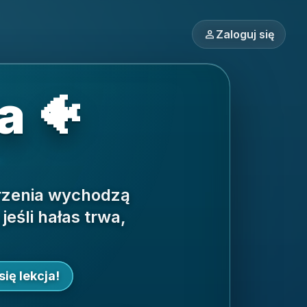
person
Zaloguj się
a 🐠
orzenia wychodzą
jeśli hałas trwa,
ię lekcja!