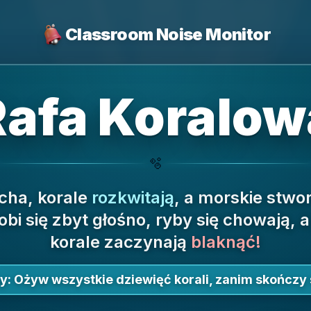
Classroom Noise Monitor
Rafa Koralow
🫧
icha, korale
rozkwitają
, a morskie stw
obi się zbyt głośno, ryby się chowają, a 
korale zaczynają
blaknąć!
y:
Ożyw wszystkie dziewięć korali, zanim skończy s