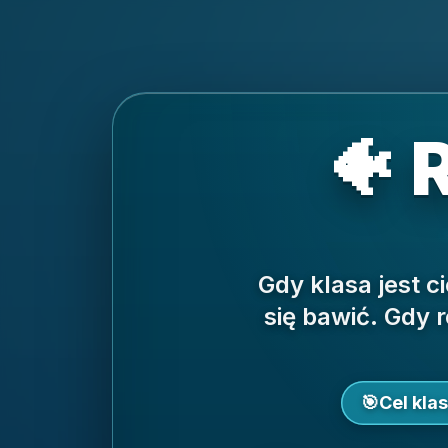
🐠 
Gdy klasa jest c
się bawić.
Gdy r
🎯
Cel klas