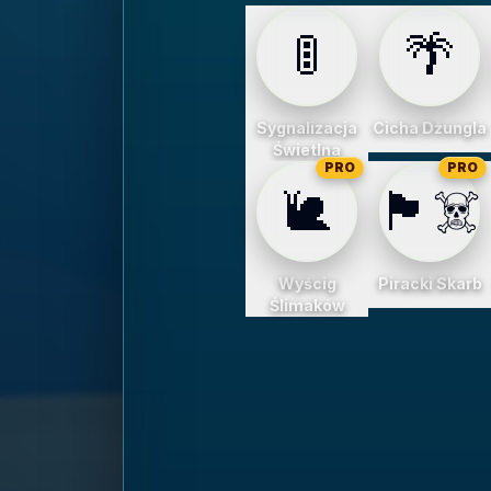
🚦
🌴
Sygnalizacja
Cicha Dżungla
Świetlna
PRO
PRO
🐌
🏴‍☠️
Wyścig
Piracki Skarb
Ślimaków