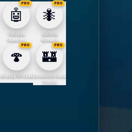
PRO
PRO
🤖
🐜
Fabryka
Kolonia
Robotów
Mrówek
PRO
PRO
🍄
🏰
Wioska Wróżek
Budowniczowie
Zamku