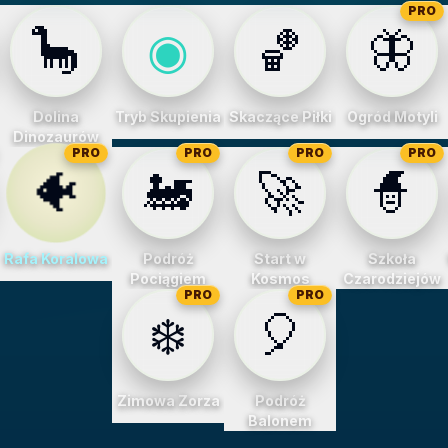
PRO
🦕
◉
🏀
🦋
Dolina
Tryb Skupienia
Skaczące Piłki
Ogród Motyli
Dinozaurów
PRO
PRO
PRO
PRO
🐠
🚂
🚀
🧙
Rafa Koralowa
Podróż
Start w
Szkoła
Pociągiem
Kosmos
Czarodziejów
PRO
PRO
❄️
🎈
Zimowa Zorza
Podróż
Balonem