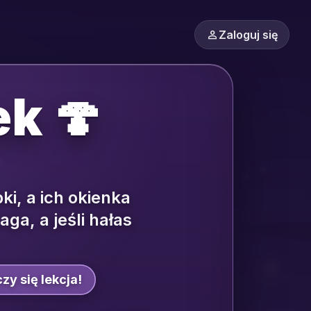
person
Zaloguj się
k 🍄
ki, a ich okienka
aga, a jeśli hałas
y się lekcja!