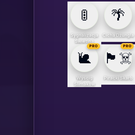
🚦
🌴
Sygnalizacja
Cicha Dżungla
Świetlna
PRO
PRO
🐌
🏴‍☠️
Wyścig
Piracki Skarb
Ślimaków