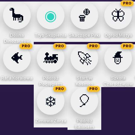
PRO
🦕
◉
🏀
🦋
Dolina
Tryb Skupienia
Skaczące Piłki
Ogród Motyli
Dinozaurów
PRO
PRO
PRO
PRO
🐠
🚂
🚀
🧙
Rafa Koralowa
Podróż
Start w
Szkoła
Pociągiem
Kosmos
Czarodziejów
PRO
PRO
❄️
🎈
Zimowa Zorza
Podróż
Balonem