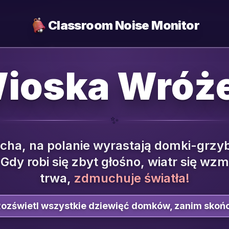
Classroom Noise Monitor
Wioska Wróże
✨
icha, na polanie wyrastają domki-grzyb
Gdy robi się zbyt głośno, wiatr się wzm
trwa,
zdmuchuje światła!
ozświetl wszystkie dziewięć domków, zanim skończ