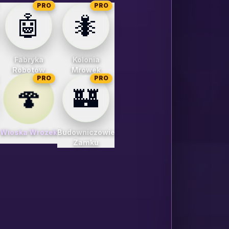
PRO
PRO
🤖
🐜
Fabryka
Kolonia
Robotów
Mrówek
PRO
PRO
🍄
🏰
Wioska Wróżek
Budowniczowie
Zamku