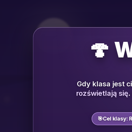
🍄 
Gdy klasa jest c
rozświetlają się
.
🎯
Cel klasy:
R