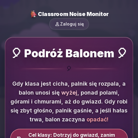
Classroom Noise Monitor
person
Zaloguj się
🎈 Podróż Balonem 🎈
🎈
Gdy klasa jest cicha, palnik się rozpala, a
balon unosi się
wyżej
, ponad polami,
górami i chmurami, aż do gwiazd.
Gdy robi
się zbyt głośno, palnik gaśnie, a jeśli hałas
trwa, balon zaczyna
opadać!
Cel klasy:
Dotrzyj do gwiazd, zanim