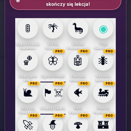
🎯
skończy się lekcja!
🚦
🌴
🦕
◉
Sygnalizacja
Cicha
Dolina
Tryb
Świetlna
Dżungla
Dinozaurów
Skupienia
PRO
PRO
PRO
🏀
🦋
🤖
🐜
Skaczące
Ogród Motyli
Fabryka
Kolonia
Piłki
Robotów
Mrówek
PRO
PRO
PRO
PRO
🐌
🏴‍☠️
🐠
🚂
Wyścig
Piracki Skarb
Rafa
Podróż
Ślimaków
Koralowa
Pociągiem
PRO
PRO
PRO
PRO
🚀
🧙
🍄
🏰