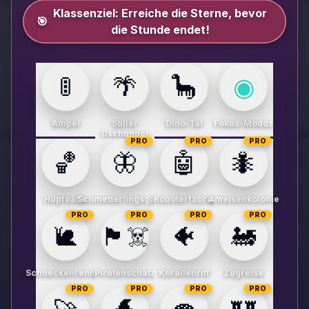
Klassenziel:
Erreiche die Sterne, bevor
🎯
die Stunde endet!
🚦
🌴
🦕
◉
Ampel
Stiller
Dino-Tal
Fokus-Modus
Dschungel
PRO
PRO
PRO
🏀
🦋
🤖
🐜
Hüpfbälle
Schmetterlingsgarten
Roboterfabrik
Ameisenkolonie
PRO
PRO
PRO
PRO
🐌
🏴‍☠️
🐠
🚂
Schneckenrennen
Piratenschatz
Korallenriff
Zugreise
PRO
PRO
PRO
PRO