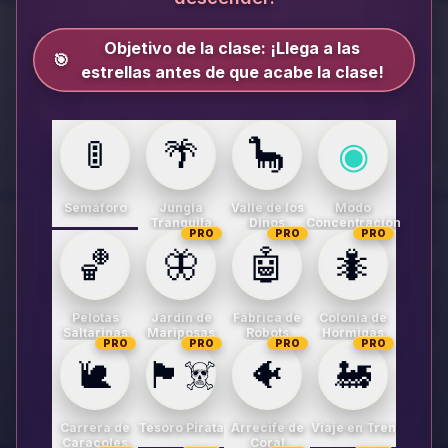
Objetivo de la clase:
¡Llega a las
🎯
estrellas antes de que acabe la clase!
🚦
🌴
🦕
◉
Semáforo
Jungla
Valle de los
Modo
Tranquila
Dinos
Concentración
PRO
PRO
PRO
🏀
🦋
🤖
🐜
Pelotas
Jardín de
Fábrica de
Colonia de
Saltarinas
Mariposas
Robots
Hormigas
PRO
PRO
PRO
PRO
🐌
🏴‍☠️
🐠
🚂
Carrera de
Tesoro Pirata
Arrecife de
Viaje en Tren
Caracoles
Coral