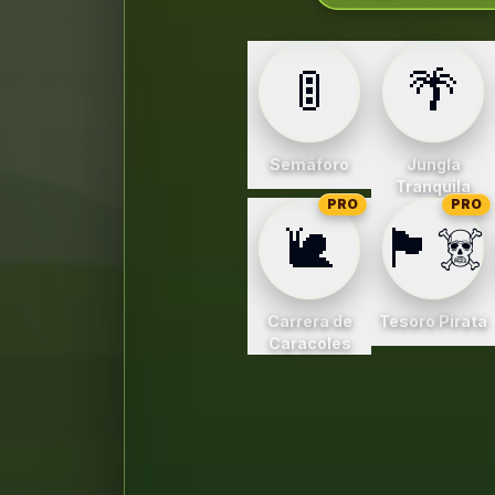
🚦
🌴
Semáforo
Jungla
Tranquila
PRO
PRO
🐌
🏴‍☠️
Carrera de
Tesoro Pirata
Caracoles