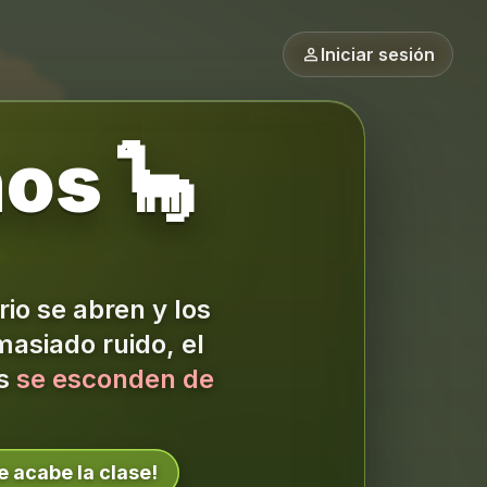
person
Iniciar sesión
nos 🦕
io se abren y los
asiado ruido, el
os
se esconden de
e acabe la clase!