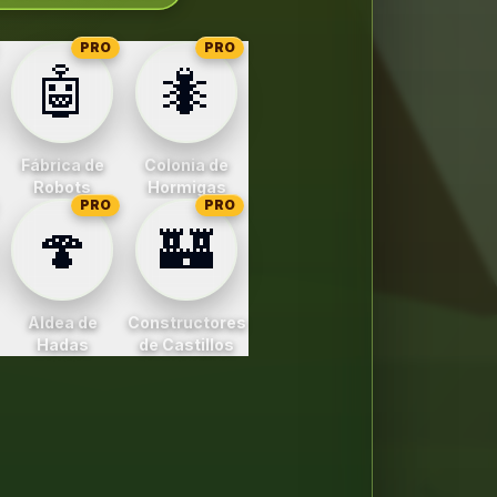
PRO
PRO
🤖
🐜
Fábrica de
Colonia de
Robots
Hormigas
PRO
PRO
🍄
🏰
Aldea de
Constructores
Hadas
de Castillos