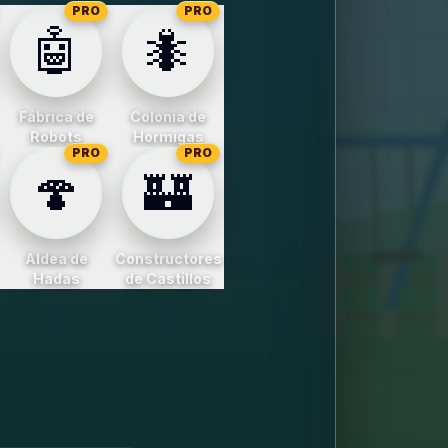
PRO
PRO
🤖
🐜
Fábrica de
Colonia de
Robots
Hormigas
PRO
PRO
🍄
🏰
Aldea de
Constructores
Hadas
de Castillos