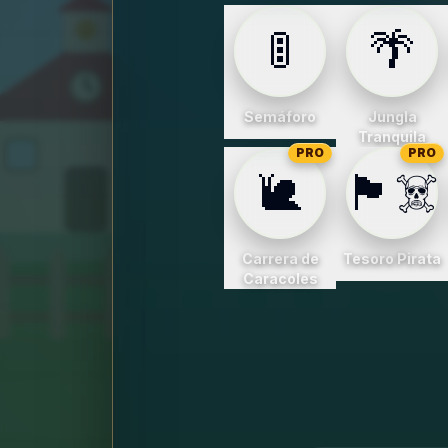
🚦
🌴
Semáforo
Jungla
Tranquila
PRO
PRO
🐌
🏴‍☠️
Carrera de
Tesoro Pirata
Caracoles