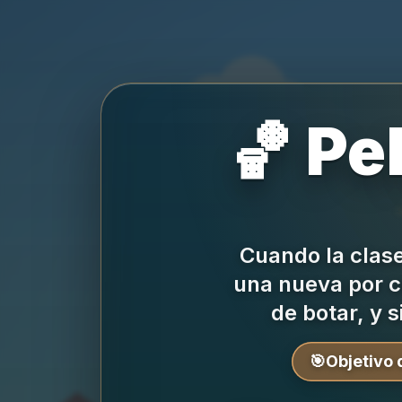
🏀 Pe
Cuando la clase
una nueva por c
de botar, y s
🎯
Objetivo d