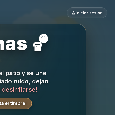
person
Iniciar sesión
nas 🏀
l patio y se une
do ruido, dejan
a
desinflarse!
a el timbre!