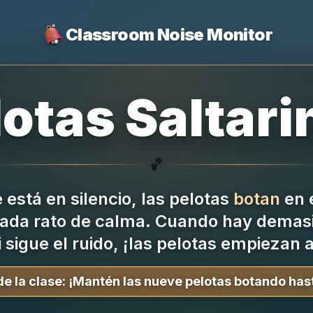
Classroom Noise Monitor
lotas Saltari
🏀
 está en silencio, las pelotas
botan
en e
ada rato de calma.
Cuando hay demasia
i sigue el ruido, ¡las pelotas empiezan 
e la clase:
¡Mantén las nueve pelotas botando hast