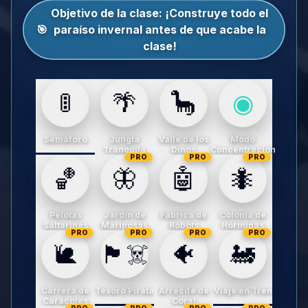
Objetivo de la clase:
¡Construye todo el
🎯
paraíso invernal antes de que acabe la
clase!
🚦
🌴
🦕
◉
Semáforo
Jungla
Valle de los
Modo
Tranquila
Dinos
Concentración
PRO
PRO
PRO
🏀
🦋
🤖
🐜
Pelotas
Jardín de
Fábrica de
Colonia de
Saltarinas
Mariposas
Robots
Hormigas
PRO
PRO
PRO
PRO
🐌
🏴‍☠️
🐠
🚂
Carrera de
Tesoro Pirata
Arrecife de
Viaje en Tren
Caracoles
Coral