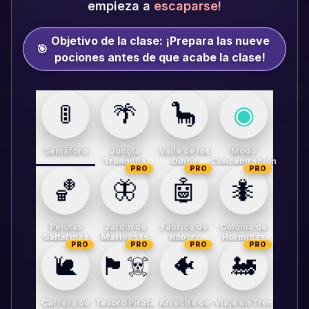
empieza a
escaparse!
Objetivo de la clase:
¡Prepara las nueve
🎯
pociones antes de que acabe la clase!
🚦
🌴
🦕
◉
Semáforo
Jungla
Valle de los
Modo
Tranquila
Dinos
Concentración
PRO
PRO
PRO
🏀
🦋
🤖
🐜
Pelotas
Jardín de
Fábrica de
Colonia de
Saltarinas
Mariposas
Robots
Hormigas
PRO
PRO
PRO
PRO
🐌
🏴‍☠️
🐠
🚂
Carrera de
Tesoro Pirata
Arrecife de
Viaje en Tren