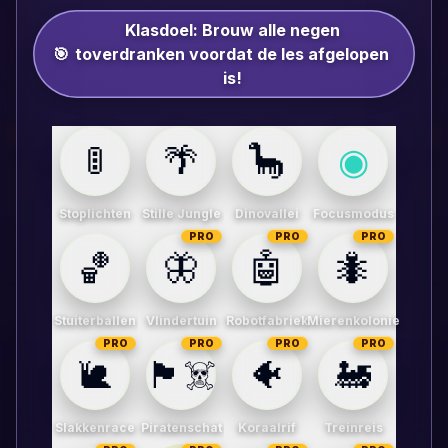
Klasdoel:
Brouw alle negen
🎯
toverdranken voordat de les afgelopen
is!
🚦
🌴
🦕
◉
Stoplichten
Stille Jungle
Dinovallei
Focusmodus
PRO
PRO
PRO
🏀
🦋
🤖
🐜
Stuiterballen
Vlindertuin
Robotfabriek
Mierenkolonie
PRO
PRO
PRO
PRO
🐌
🏴‍☠️
🐠
🚂
Slakkenrace
Piratenschat
Koraalrif
Treinreis