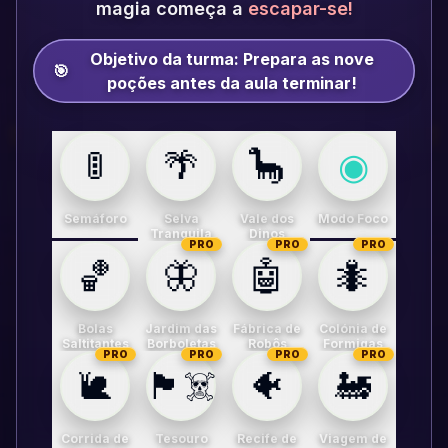
magia começa a
escapar-se!
Objetivo da turma:
Prepara as nove
🎯
poções antes da aula terminar!
🚦
🌴
🦕
◉
Semáforo
Selva
Vale dos
Modo Foco
Tranquila
Dinos
PRO
PRO
PRO
🏀
🦋
🤖
🐜
Bolas
Jardim das
Fábrica de
Colónia de
Saltitantes
Borboletas
Robôs
Formigas
PRO
PRO
PRO
PRO
🐌
🏴‍☠️
🐠
🚂
Corrida de
Tesouro
Recife de
Viagem de