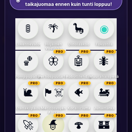
🎯
taikajuomaa ennen kuin tunti loppuu!
🚦
🌴
🦕
◉
Liikennevalot
Hiljainen
Dinolaakso
Fokustila
Viidakko
PRO
PRO
PRO
🏀
🦋
🤖
🐜
Pomppupallot
Perhospuutarha
Robottitehdas
Muurahaispesä
PRO
PRO
PRO
PRO
🐌
🏴‍☠️
🐠
🚂
Etanakilpailu
Merirosvojen
Koralliriutta
Junamatka
Aarre
PRO
PRO
PRO
PRO
🧙
🚀
🍄
🏰