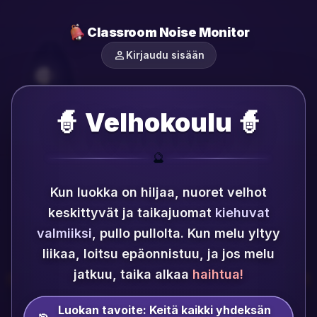
Classroom Noise Monitor
person
Kirjaudu sisään
🧙 Velhokoulu 🧙
🔮
Kun luokka on hiljaa, nuoret velhot
keskittyvät ja taikajuomat
kiehuvat
valmiiksi
, pullo pullolta.
Kun melu yltyy
liikaa, loitsu epäonnistuu, ja jos melu
jatkuu, taika alkaa
haihtua!
Luokan tavoite:
Keitä kaikki yhdeksän