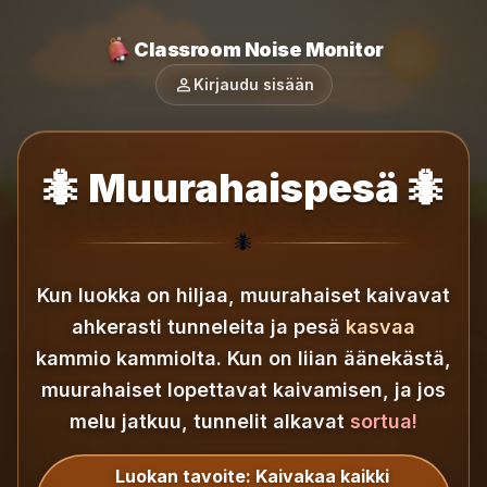
Classroom Noise Monitor
person
Kirjaudu sisään
🐜 Muurahaispesä 🐜
🐜
Kun luokka on hiljaa, muurahaiset kaivavat
ahkerasti tunneleita ja pesä
kasvaa
kammio kammiolta.
Kun on liian äänekästä,
muurahaiset lopettavat kaivamisen, ja jos
melu jatkuu, tunnelit alkavat
sortua!
Luokan tavoite:
Kaivakaa kaikki