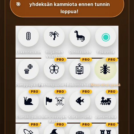
🎯
yhdeksän kammiota ennen tunnin
loppua!
🚦
🌴
🦕
◉
Liikennevalot
Hiljainen
Dinolaakso
Fokustila
Viidakko
PRO
PRO
PRO
🐜
🏀
🦋
🤖
Pomppupallot
Perhospuutarha
Robottitehdas
Muurahaispesä
PRO
PRO
PRO
PRO
🐌
🏴‍☠️
🐠
🚂
Etanakilpailu
Merirosvojen
Koralliriutta
Junamatka
Aarre
PRO
PRO
PRO
PRO