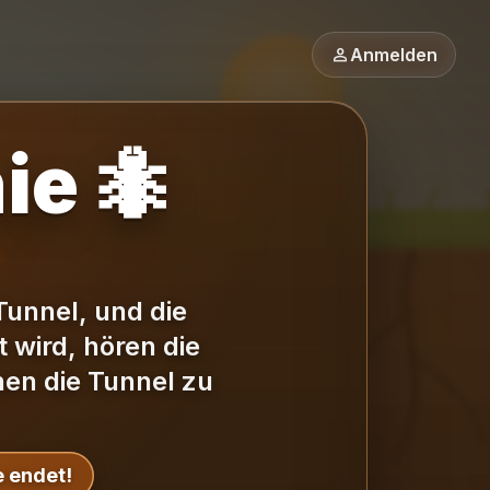
person
Anmelden
ie 🐜
Tunnel, und die
 wird, hören die
nen die Tunnel zu
 endet!