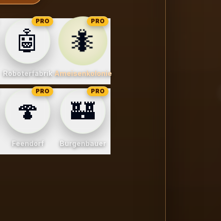
PRO
PRO
🐜
🤖
rten
Roboterfabrik
Ameisenkolonie
PRO
PRO
🍄
🏰
Feendorf
Burgenbauer