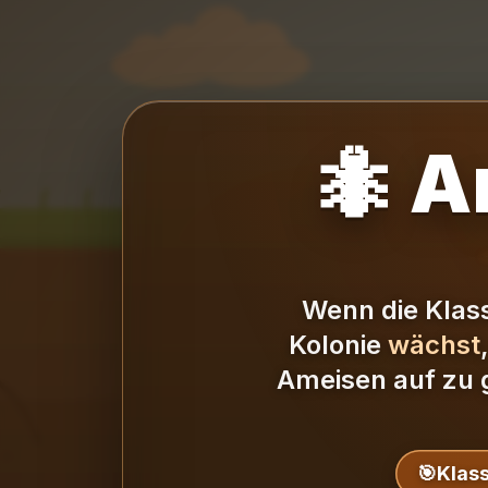
🐜 A
Wenn die Klass
Kolonie
wächst
Ameisen auf zu g
🎯
Klass