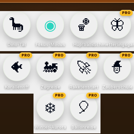
PRO
🦕
◉
🏀
🦋
Dino-Tal
Fokus-Modus
Hüpfbälle
Schmetterlingsga
PRO
PRO
PRO
PRO
🐠
🚂
🚀
🧙
Korallenriff
Zugreise
Raketenstart
Zauberschule
PRO
PRO
❄️
🎈
Winter-Aurora
Ballonreise