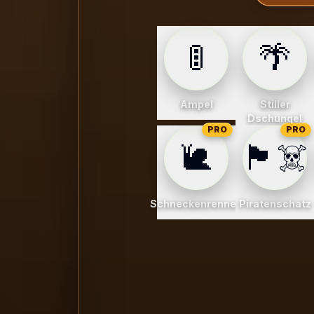
🚦
🌴
Ampel
Stiller
Dschungel
PRO
PRO
🐌
🏴‍☠️
Schneckenrennen
Piratenschatz