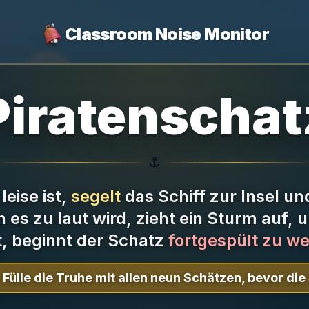
Classroom Noise Monitor
️ Piratenschatz 
⚓
eise ist,
segelt
das Schiff zur Insel un
es zu laut wird, zieht ein Sturm auf, 
t, beginnt der Schatz
fortgespült zu w
Fülle die Truhe mit allen neun Schätzen, bevor di