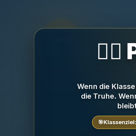
🏴‍☠
Wenn die Klasse l
die Truhe.
Wenn 
bleib
🎯
Klassenziel: