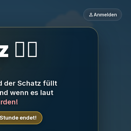
person
Anmelden
🏴‍☠️
d der Schatz füllt
und wenn es laut
erden!
e Stunde endet!