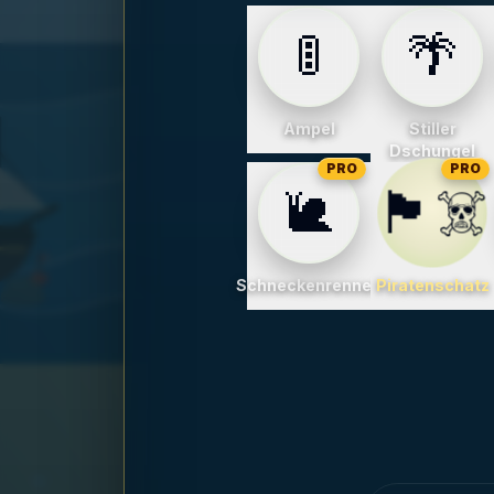
🚦
🌴
Ampel
Stiller
Dschungel
PRO
PRO
🏴‍☠️
🐌
Schneckenrennen
Piratenschatz