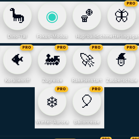
PRO
🦕
◉
🏀
🦋
Dino-Tal
Fokus-Modus
Hüpfbälle
Schmetterlingsga
PRO
PRO
PRO
PRO
🐠
🚂
🚀
🧙
Korallenriff
Zugreise
Raketenstart
Zauberschule
PRO
PRO
❄️
🎈
Winter-Aurora
Ballonreise