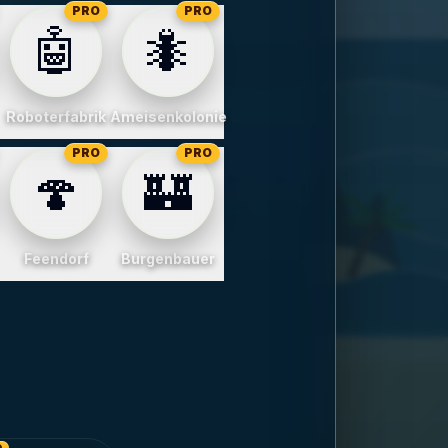
PRO
PRO
🤖
🐜
rten
Roboterfabrik
Ameisenkolonie
PRO
PRO
🍄
🏰
Feendorf
Burgenbauer