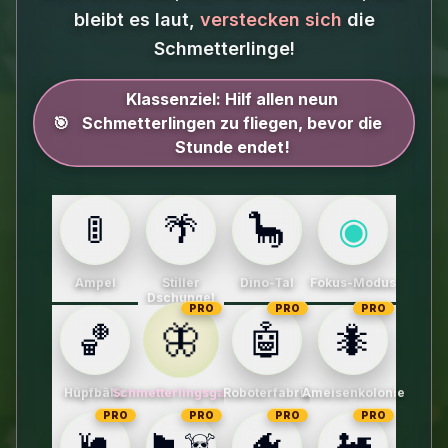
bleibt es laut,
verstecken sich
die
Schmetterlinge!
Klassenziel:
Hilf allen neun
🎯
Schmetterlingen zu fliegen, bevor die
Stunde endet!
🚦
🌴
🦕
◉
Ampel
Stiller
Dino-Tal
Fokus-Modus
Dschungel
PRO
PRO
PRO
🦋
🏀
🤖
🐜
Hüpfbälle
Schmetterlingsgarten
Roboterfabrik
Ameisenkolonie
PRO
PRO
PRO
PRO
🐌
🏴‍☠️
🐠
🚂