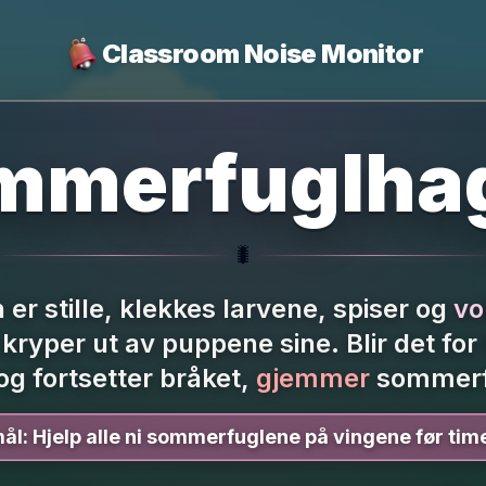
Classroom Noise Monitor
mmerfuglha
🐛
 er stille, klekkes larvene, spiser og
vo
ryper ut av puppene sine.
Blir det fo
g fortsetter bråket,
gjemmer
sommerf
ål:
Hjelp alle ni sommerfuglene på vingene før tim