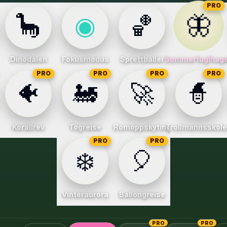
PRO
🦋
🦕
◉
🏀
Dinodalen
Fokusmodus
Sprettballer
Sommerfuglhag
PRO
PRO
PRO
PRO
🐠
🚂
🚀
🧙
Korallrev
Togreise
Romoppskyting
Trollmannsskol
PRO
PRO
❄️
🎈
Vinteraurora
Ballongreise
PRO
PRO