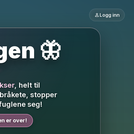
person
Logg inn
gen 🦋
kser
, helt til
r bråkete, stopper
uglene seg!
en er over!