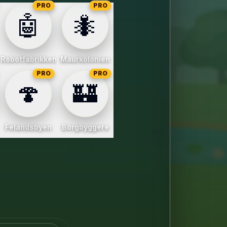
PRO
PRO
🤖
🐜
en
Robotfabrikken
Maurkolonien
PRO
PRO
🍄
🏰
en
Felandsbyen
Borgbyggere