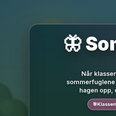
🦋 So
Når klassen
sommerfuglene k
hagen opp, o
🎯
Klassem