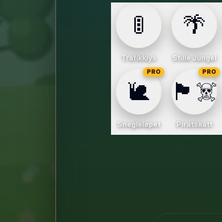
🚦
🌴
Trafikklys
Stille Jungel
PRO
PRO
🐌
🏴‍☠️
Snegleløpet
Piratskatt