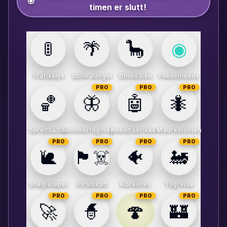
🎯
timen er slutt!
🚦
🌴
🦕
◉
Trafikklys
Stille Jungel
Dinodalen
Fokusmodus
PRO
PRO
PRO
🏀
🦋
🤖
🐜
Sprettballer
Sommerfuglhagen
Robotfabrikken
Maurkolonien
PRO
PRO
PRO
PRO
🐌
🏴‍☠️
🐠
🚂
Snegleløpet
Piratskatt
Korallrev
Togreise
PRO
PRO
PRO
PRO
🍄
🚀
🧙
🏰