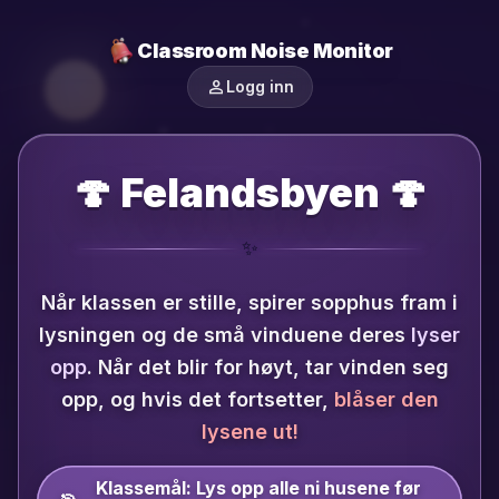
Classroom Noise Monitor
person
Logg inn
🍄 Felandsbyen 🍄
✨
Når klassen er stille, spirer sopphus fram i
lysningen og de små vinduene deres
lyser
opp
.
Når det blir for høyt, tar vinden seg
opp, og hvis det fortsetter,
blåser den
lysene ut!
Klassemål:
Lys opp alle ni husene før