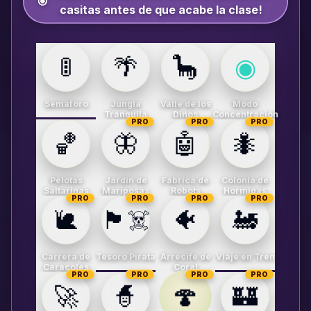
🎯
casitas antes de que acabe la clase!
🚦
🌴
🦕
◉
Semáforo
Jungla
Valle de los
Modo
Tranquila
Dinos
Concentración
PRO
PRO
PRO
🏀
🦋
🤖
🐜
Pelotas
Jardín de
Fábrica de
Colonia de
Saltarinas
Mariposas
Robots
Hormigas
PRO
PRO
PRO
PRO
🐌
🏴‍☠️
🐠
🚂
Carrera de
Tesoro Pirata
Arrecife de
Viaje en Tren
Caracoles
Coral
PRO
PRO
PRO
PRO
🍄
🚀
🧙
🏰