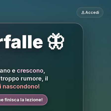
person
Accedi
falle 🦋
iano e
crescono
,
troppo rumore, il
i nascondono!
e finisca la lezione!