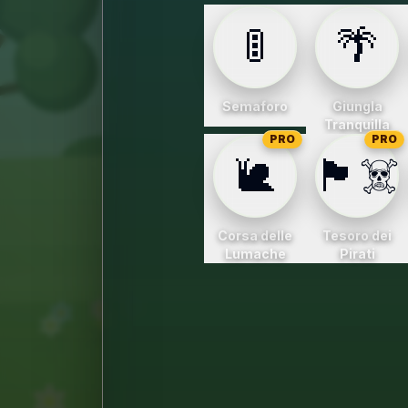
🚦
🌴
Semaforo
Giungla
Tranquilla
PRO
PRO
🐌
🏴‍☠️
Corsa delle
Tesoro dei
Lumache
Pirati