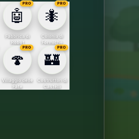
PRO
PRO
🤖
🐜
Fabbrica di
Colonia di
Robot
Formiche
PRO
PRO
🍄
🏰
Villaggio delle
Costruttori di
Fate
Castelli