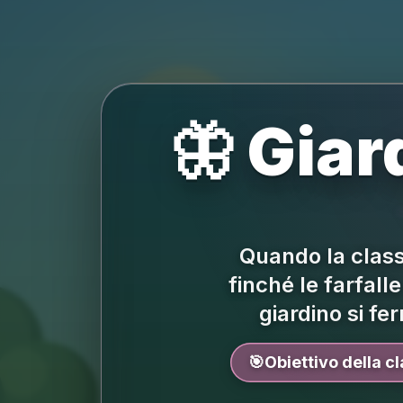
🦋 Giar
Quando la class
finché le farfalle
giardino si fe
🎯
Obiettivo della c