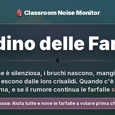
Classroom Noise Monitor
dino delle Far
🐛
e è silenziosa, i bruchi nascono, mang
 escono dalle loro crisalidi.
Quando c'è 
rma, e se il rumore continua le farfalle
s
lasse:
Aiuta tutte e nove le farfalle a volare prima ch