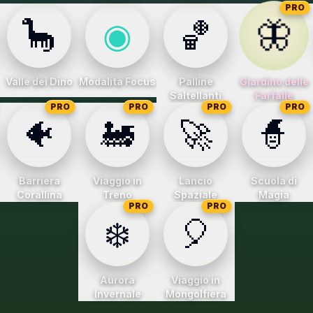
PRO
🦋
🦕
◉
🏀
Valle dei Dino
Modalità Focus
Palline
Giardino delle
Saltellanti
Farfalle
PRO
PRO
PRO
PRO
🐠
🚂
🚀
🧙
Barriera
Viaggio in
Lancio
Scuola di
Corallina
Treno
Spaziale
Magia
PRO
PRO
❄️
🎈
Aurora
Viaggio in
Invernale
Mongolfiera