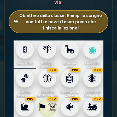
via!
Obiettivo della classe:
Riempi lo scrigno
🎯
con tutti e nove i tesori prima che
finisca la lezione!
🚦
🌴
🦕
◉
Semaforo
Giungla
Valle dei
Modalità
Tranquilla
Dino
Focus
PRO
PRO
PRO
🏀
🦋
🤖
🐜
Palline
Giardino
Fabbrica di
Colonia di
Saltellanti
delle Farfalle
Robot
Formiche
PRO
PRO
PRO
PRO
🏴‍☠️
🐌
🐠
🚂