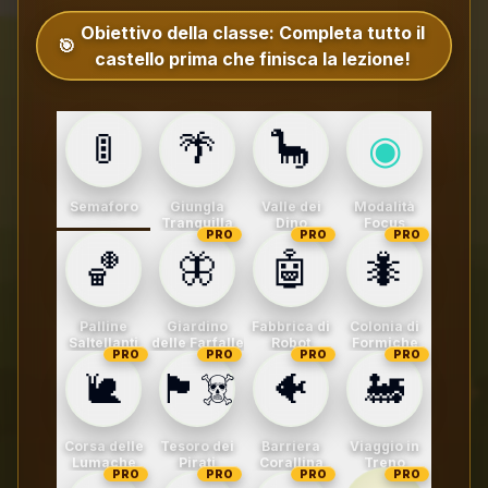
Obiettivo della classe:
Completa tutto il
🎯
castello prima che finisca la lezione!
🚦
🌴
🦕
◉
Semaforo
Giungla
Valle dei
Modalità
Tranquilla
Dino
Focus
PRO
PRO
PRO
🏀
🦋
🤖
🐜
Palline
Giardino
Fabbrica di
Colonia di
Saltellanti
delle Farfalle
Robot
Formiche
PRO
PRO
PRO
PRO
🐌
🏴‍☠️
🐠
🚂
Corsa delle
Tesoro dei
Barriera
Viaggio in
Lumache
Pirati
Corallina
Treno
PRO
PRO
PRO
PRO