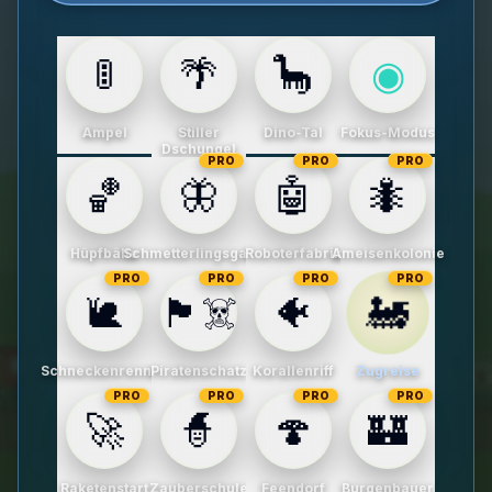
🚦
🌴
🦕
◉
Ampel
Stiller
Dino-Tal
Fokus-Modus
Dschungel
PRO
PRO
PRO
🏀
🦋
🤖
🐜
Hüpfbälle
Schmetterlingsgarten
Roboterfabrik
Ameisenkolonie
PRO
PRO
PRO
PRO
🚂
🐌
🏴‍☠️
🐠
1
2
3
4
5
6
7
8
9
Schneckenrennen
Piratenschatz
Korallenriff
Zugreise
PRO
PRO
PRO
PRO
🚀
🧙
🍄
🏰
Raketenstart
Zauberschule
Feendorf
Burgenbauer