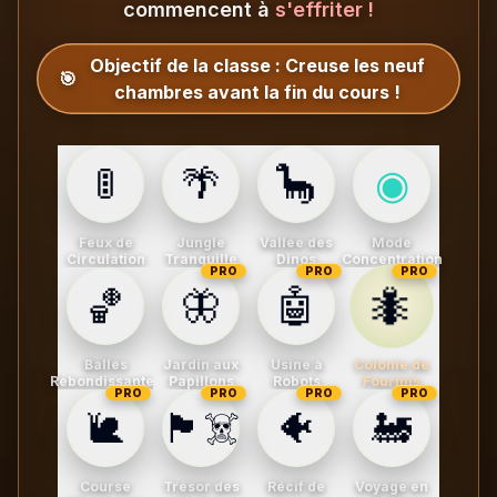
commencent à
s'effriter !
Objectif de la classe :
Creuse les neuf
🎯
chambres avant la fin du cours !
🚦
🌴
🦕
◉
Feux de
Jungle
Vallée des
Mode
Circulation
Tranquille
Dinos
Concentration
PRO
PRO
PRO
🐜
🏀
🦋
🤖
Balles
Jardin aux
Usine à
Colonie de
Rebondissantes
Papillons
Robots
Fourmis
PRO
PRO
PRO
PRO
🐌
🏴‍☠️
🐠
🚂
Course
Trésor des
Récif de
Voyage en