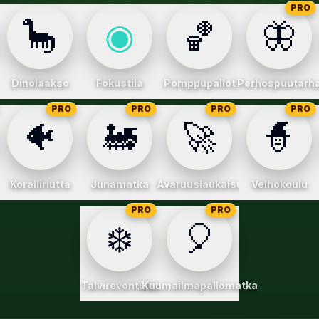
PRO
🦕
◉
🏀
🦋
Dinolaakso
Fokustila
Pomppupallot
Perhospuutarh
PRO
PRO
PRO
PRO
🐠
🚂
🚀
🧙
Koralliriutta
Junamatka
Avaruuslaukaisu
Velhokoulu
PRO
PRO
❄️
🎈
Talvirevontulet
Kuumailmapallomatka