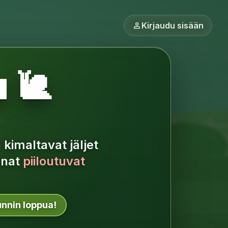
person
Kirjaudu sisään
 🐌
 kimaltavat jäljet
anat
piiloutuvat
unnin loppua!