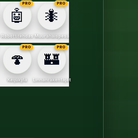
PRO
PRO
🤖
🐜
a
Robottitehdas
Muurahaispesä
PRO
PRO
🍄
🏰
Keijukylä
Linnanrakentajat