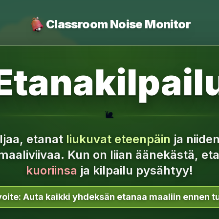
Classroom Noise Monitor
 Etanakilpailu
🐌
ljaa, etanat
liukuvat eteenpäin
ja niiden
maaliviivaa.
Kun on liian äänekästä, et
kuoriinsa
ja kilpailu pysähtyy!
oite:
Auta kaikki yhdeksän etanaa maaliin ennen t