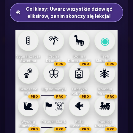
Cel klasy:
Uwarz wszystkie dziewięć
🎯
eliksirów, zanim skończy się lekcja!
🚦
🌴
🦕
◉
Sygnalizacja
Cicha
Dolina
Tryb
Świetlna
Dżungla
Dinozaurów
Skupienia
PRO
PRO
PRO
🏀
🦋
🤖
🐜
Skaczące
Ogród Motyli
Fabryka
Kolonia
Piłki
Robotów
Mrówek
PRO
PRO
PRO
PRO
🐌
🏴‍☠️
🐠
🚂
Wyścig
Piracki Skarb
Rafa
Podróż
Ślimaków
Koralowa
Pociągiem
PRO
PRO
PRO
PRO