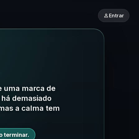
person
Entrar
e uma marca de
 há demasiado
 mas a calma tem
o terminar.