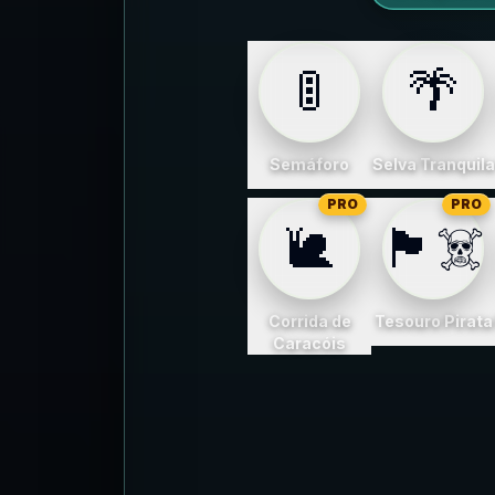
🚦
🌴
Semáforo
Selva Tranquila
PRO
PRO
🐌
🏴‍☠️
Corrida de
Tesouro Pirata
Caracóis