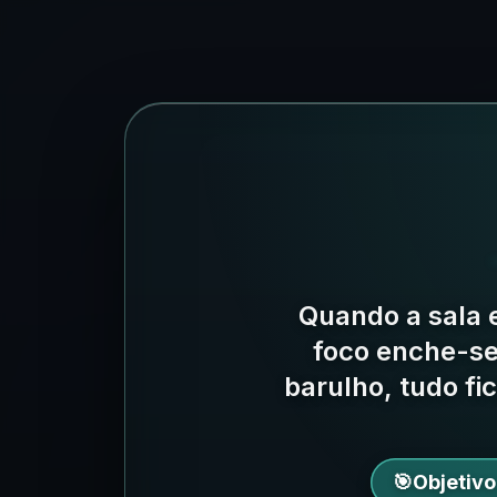
Quando a sala e
foco enche-s
barulho, tudo fi
🎯
Objetivo