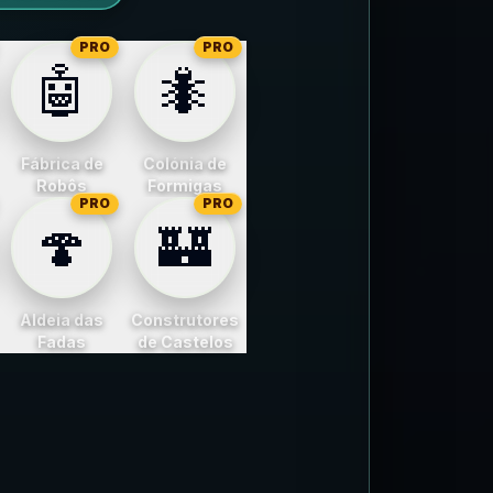
PRO
PRO
🤖
🐜
Fábrica de
Colónia de
Robôs
Formigas
PRO
PRO
🍄
🏰
Aldeia das
Construtores
Fadas
de Castelos