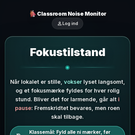
Classroom Noise Monitor
person
Log ind
Fokustilstand
◉
Når lokalet er stille,
vokser
lyset langsomt,
og et fokusmærke fyldes for hver rolig
stund.
Bliver det for larmende, går alt
i
pause
: Fremskridtet bevares, men roen
skal tilbage.
Klassemål:
Fyld alle ni mærker, før