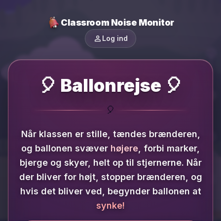
Classroom Noise Monitor
person
Log ind
🎈 Ballonrejse 🎈
🎈
Når klassen er stille, tændes brænderen,
og ballonen svæver
højere
, forbi marker,
bjerge og skyer, helt op til stjernerne.
Når
der bliver for højt, stopper brænderen, og
hvis det bliver ved, begynder ballonen at
synke!