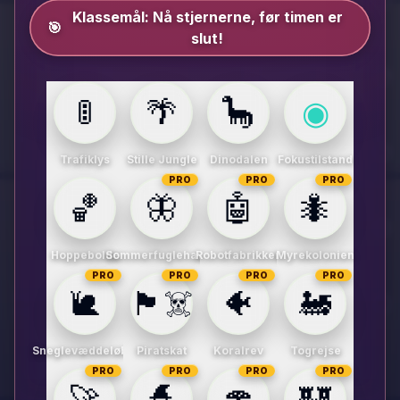
Klassemål:
Nå stjernerne, før timen er
🎯
slut!
🚦
🌴
🦕
◉
Trafiklys
Stille Jungle
Dinodalen
Fokustilstand
PRO
PRO
PRO
🏀
🦋
🤖
🐜
Hoppebolde
Sommerfuglehaven
Robotfabrikken
Myrekolonien
PRO
PRO
PRO
PRO
🐌
🏴‍☠️
🐠
🚂
Sneglevæddeløbet
Piratskat
Koralrev
Togrejse
PRO
PRO
PRO
PRO
🚀
🧙
🍄
🏰