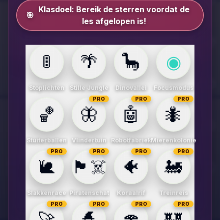
Klasdoel:
Bereik de sterren voordat de
🎯
les afgelopen is!
🚦
🌴
🦕
◉
Stoplichten
Stille Jungle
Dinovallei
Focusmodus
PRO
PRO
PRO
🏀
🦋
🤖
🐜
Stuiterballen
Vlindertuin
Robotfabriek
Mierenkolonie
PRO
PRO
PRO
PRO
🐌
🏴‍☠️
🐠
🚂
Slakkenrace
Piratenschat
Koraalrif
Treinreis
PRO
PRO
PRO
PRO
🚀
🧙
🍄
🏰