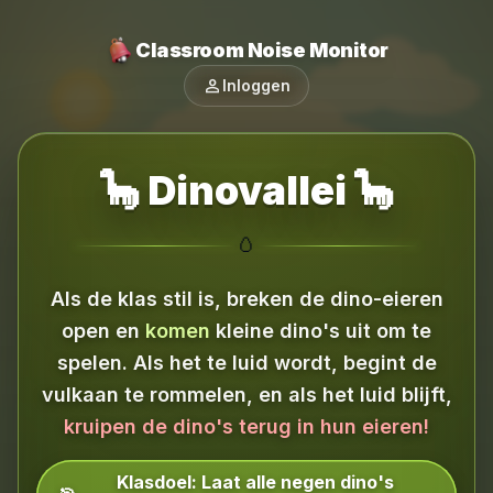
Classroom Noise Monitor
person
Inloggen
🦕 Dinovallei 🦕
🥚
Als de klas stil is, breken de dino-eieren
open en
komen
kleine dino's uit om te
spelen.
Als het te luid wordt, begint de
vulkaan te rommelen, en als het luid blijft,
kruipen de dino's terug in hun eieren!
Klasdoel:
Laat alle negen dino's