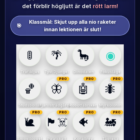
det förblir högljutt är det
rött larm!
Klassmål:
Skjut upp alla nio raketer
🎯
innan lektionen är slut!
🚦
🌴
🦕
◉
Trafikljus
Tyst Djungel
Dinodalen
Fokusläge
PRO
PRO
PRO
🏀
🦋
🤖
🐜
Studsbollar
Fjärilsträdgården
Robotfabriken
Myrkolonin
PRO
PRO
PRO
PRO
🐌
🏴‍☠️
🐠
🚂
Snigelloppet
Piratskatt
Korallrev
Tågresa