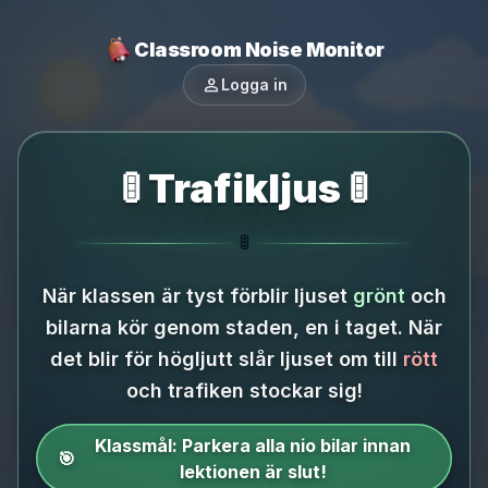
Classroom Noise Monitor
person
Logga in
🚦 Trafikljus 🚦
🚦
När klassen är tyst förblir ljuset
grönt
och
bilarna kör genom staden, en i taget.
När
det blir för högljutt slår ljuset om till
rött
och trafiken stockar sig!
Klassmål:
Parkera alla nio bilar innan
🎯
lektionen är slut!