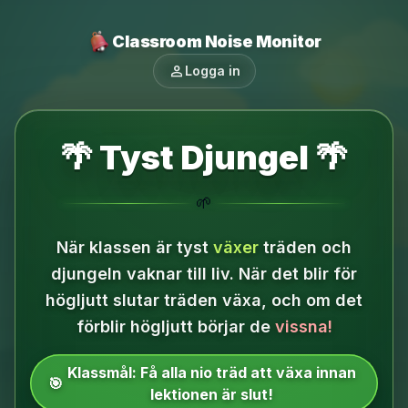
Classroom Noise Monitor
person
Logga in
🌴 Tyst Djungel 🌴
🌱
När klassen är tyst
växer
träden och
djungeln vaknar till liv.
När det blir för
högljutt slutar träden växa, och om det
förblir högljutt börjar de
vissna!
Klassmål:
Få alla nio träd att växa innan
🎯
lektionen är slut!